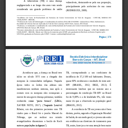
A   tuberculose   (TB)   é
uma   doença 
vulneráveis,  destacando
-
se  pela  sua 
proporção
, 
negligenciada
e  ao  longo  dos  anos  vem  sendo 
principalmente  pelo 
acréscimo
de  sua 
causa
considerada
um   grande
problema   de   saúde 
(RODRIGUES, 2009).
1
Acadêmica  do  Curso  de  Bacharelado  em  Farmácia
do  Centro 
Universitário  do  Vale  do  Araguaia 
–
UNI
VAR, 
BARRA  DO 
GARÇAS/MT 
-
BRASIL
.
2
Professora do Curso de Enfermagem e Coordenadora de núcleos (NULAB E NUEMA
-
Laboratórios e Meio Ambiente) da 
Faculdade de Ciências Sociais Aplicadas do Vale do São Lourenço, EDUVALE, Jaciara
,
MT
, Brasil
. 
3
Professor, co
-
orientador e coordenador do curso de Bacharelado em Farmácia
do Centro Universitário do Vale do Araguaia, 
UNIVA
R, Barra do Garças, MT
, Brasil
.
4
Docente orientadora 
do c
urso de Bacharelado em Farmácia, Centro Universitário do Vale do Araguaia 
–
UNIVAR, BARRA DO 
GARÇAS/MT 
-
BRASIL. Mestre em Ciências de materiais pela UFMT, pós
-
graduada em Docência no Ensino Superio
r pelo 
UNIVAR, graduada em Farmácia pela UFMT. Contato: camilamfm@hotmail.com
Página | 
173
Revista Eletrônica Interdisciplinar
Barra do Garças 
–
MT, Brasil
Ano: 202
3 Volume: 15
Número: 
3
Acredita
-
se  que,  a  doença  no  Brasil  teve 
TB,   correspondendo   a   um   coeficiente   de 
início   no   século 
XVI   com   a   chegada   dos 
incidência  de  37,1/100  mil  habitantes.  Desses, 
europeus  à
s  comunidades  indígenas.  Naquela 
quase
60% receberam o resultado 
do teste anti
-
época    todos    os    índios    das    aldeias    não 
HI
V    (BRASIL,    2012
;    IBGE,    20
12).    É 
manifestavam  nenhum  si
ntoma,  mas  após  o 
interessante
lembrar
que   no   mesmo   ano
a 
contato  com  os  europeus  eles  começaram  a 
percentagem
de  coinfecção  TB
-
HIV  no  Brasil 
morrer de uma grave doença pulmonar, também 
foi  de  9,69%  e  a  de  letalidade  6%,  três  vezes 
conhe
cida 
como  “peste  branca”,  (LIMA
; 
maior  do  que  a  observada  n
a  população  geral 
XAVIER 
NETO,  2017).  (
“Segundo  Lourival 
(BRASIL, 2012
).
Ribeiro,  um  dos  primeiros  pacientes  com  TB 
A 
ocorrência
da TB em 
jovens
não é 
bem 
vindos  para  o  Brasil  foi  o  jesuít
a  Manoel  da 
dist
inta
, 
porém
, segundo a Organização Mundial 
Nóbrega,     que     ao     realizar     sua     missão 
de Saúde
, de um modo ger
al, os 
jovens
não estão
evangelizadora  disseminou  o  bacilo  de  Koch 
em 
evidência
nas  diretr
izes  de  tratamento  para 
e
ntra as populações indígenas”).
TB
, 
assim, 
fazer jus a
ter uma
atenção
bem maior