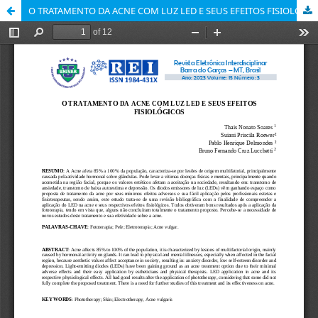
O TRATAMENTO DA ACNE COM LUZ LED E SEUS EFEITOS FISIOLÓGICOS