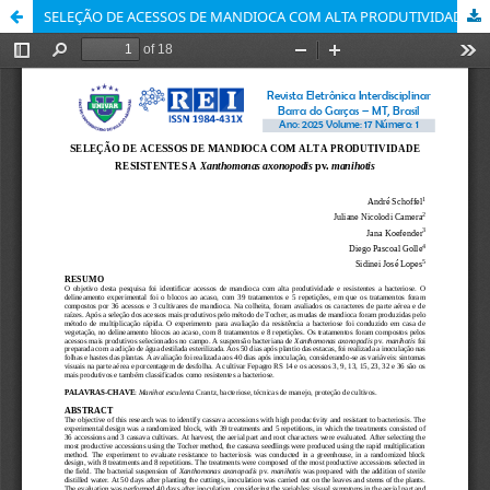
SELEÇÃO DE ACESSOS DE MANDIOCA COM ALTA PRODUTIVIDADE RESISTENTES A Xanthomonas axonopodis pv. manihotis