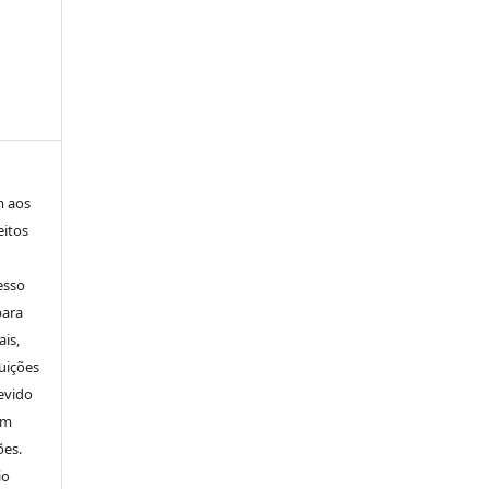
m aos
eitos
esso
para
is,
uições
evido
um
ões.
io