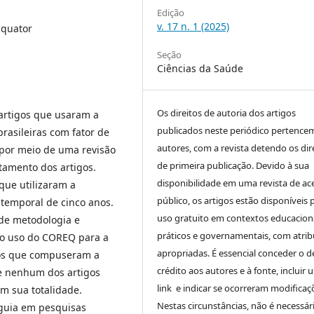
Edição
v. 17 n. 1 (2025)
Equator
Seção
Ciências da Saúde
Os direitos de autoria dos artigos
 artigos que usaram a
publicados neste periódico pertence
rasileiras com fator de
autores, com a revista detendo os dir
por meio de uma revisão
de primeira publicação. Devido à sua
tamento dos artigos.
disponibilidade em uma revista de ac
que utilizaram a
público, os artigos estão disponíveis 
temporal de cinco anos.
uso gratuito em contextos educaciona
 de metodologia e
práticos e governamentais, com atrib
o o uso do COREQ para a
apropriadas. É essencial conceder o d
gos que compuseram a
crédito aos autores e à fonte, incluir 
ue nenhum dos artigos
link e indicar se ocorreram modificaç
m sua totalidade.
Nestas circunstâncias, não é necessár
 guia em pesquisas