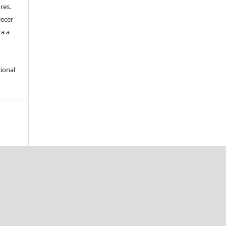
res.
lecer
ra a
ional