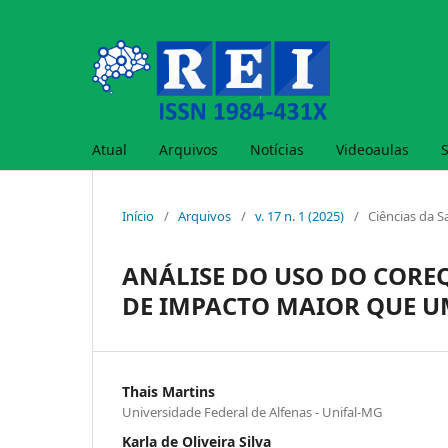
Atual
Arquivos
Notícias
Videoaulas
Início
/
Arquivos
/
v. 17 n. 1 (2025)
/
Ciências da 
ANÁLISE DO USO DO COREQ
DE IMPACTO MAIOR QUE 
Thais Martins
Universidade Federal de Alfenas - Unifal-MG
Karla de Oliveira Silva