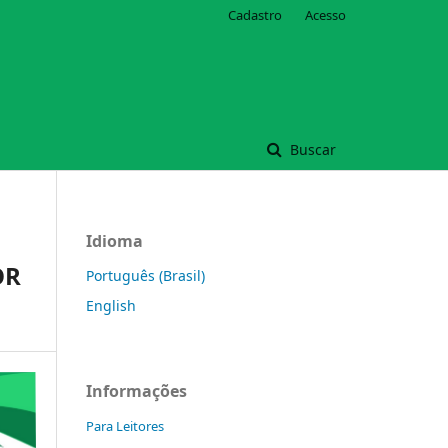
Cadastro
Acesso
Buscar
Idioma
OR
Português (Brasil)
English
Informações
Para Leitores