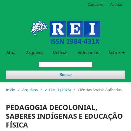
Cadastro
Acesso
Atual
Arquivos
Notícias
Videoaulas
Sobre
Buscar
Início
/
Arquivos
/
v. 17 n. 1 (2025)
/
Ciências Sociais Aplicadas
PEDAGOGIA DECOLONIAL,
SABERES INDÍGENAS E EDUCAÇÃO
FÍSICA