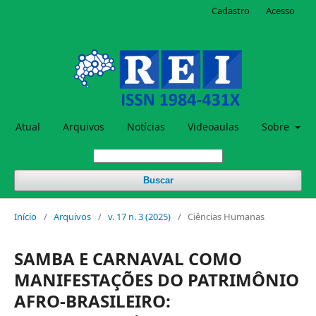
Cadastro
Acesso
Atual
Arquivos
Notícias
Videoaulas
Sobre
Buscar
Início
/
Arquivos
/
v. 17 n. 3 (2025)
/
Ciências Humanas
SAMBA E CARNAVAL COMO
MANIFESTAÇÕES DO PATRIMÔNIO
AFRO-BRASILEIRO: