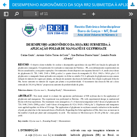
DESEMPENHO AGRONÔMICO DA SOJA RR2 SUBMETIDA À APLICAÇÃO FOLIAR DE MANGANÊS E GLYPHOSATE