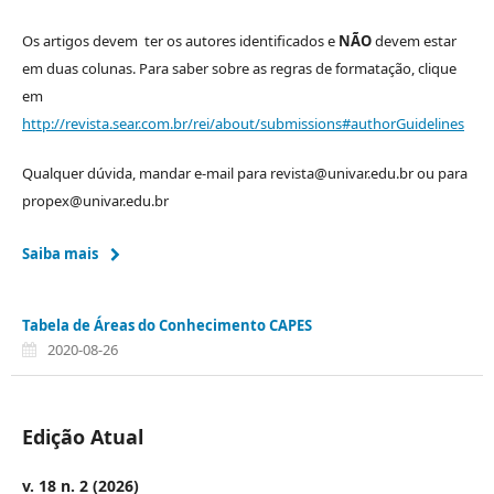
Os artigos devem ter os autores identificados e
NÃO
devem estar
em duas colunas. Para saber sobre as regras de formatação, clique
em
http://revista.sear.com.br/rei/about/submissions#authorGuidelines
Qualquer dúvida, mandar e-mail para revista@univar.edu.br ou para
propex@univar.edu.br
Saiba mais
Tabela de Áreas do Conhecimento CAPES
2020-08-26
Edição Atual
v. 18 n. 2 (2026)