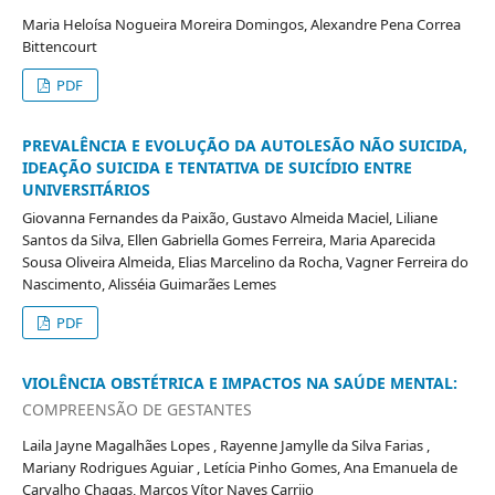
Maria Heloísa Nogueira Moreira Domingos, Alexandre Pena Correa
Bittencourt
PDF
PREVALÊNCIA E EVOLUÇÃO DA AUTOLESÃO NÃO SUICIDA,
IDEAÇÃO SUICIDA E TENTATIVA DE SUICÍDIO ENTRE
UNIVERSITÁRIOS
Giovanna Fernandes da Paixão, Gustavo Almeida Maciel, Liliane
Santos da Silva, Ellen Gabriella Gomes Ferreira, Maria Aparecida
Sousa Oliveira Almeida, Elias Marcelino da Rocha, Vagner Ferreira do
Nascimento, Alisséia Guimarães Lemes
PDF
VIOLÊNCIA OBSTÉTRICA E IMPACTOS NA SAÚDE MENTAL:
COMPREENSÃO DE GESTANTES
Laila Jayne Magalhães Lopes , Rayenne Jamylle da Silva Farias ,
Mariany Rodrigues Aguiar , Letícia Pinho Gomes, Ana Emanuela de
Carvalho Chagas, Marcos Vítor Naves Carrijo