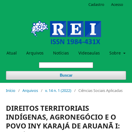
Cadastro
Acesso
Atual
Arquivos
Notícias
Videoaulas
Sobre
Buscar
Início
/
Arquivos
/
v. 14 n. 1 (2022)
/
Ciências Sociais Aplicadas
DIREITOS TERRITORIAIS
INDÍGENAS, AGRONEGÓCIO E O
POVO INY KARAJÁ DE ARUANÃ I: