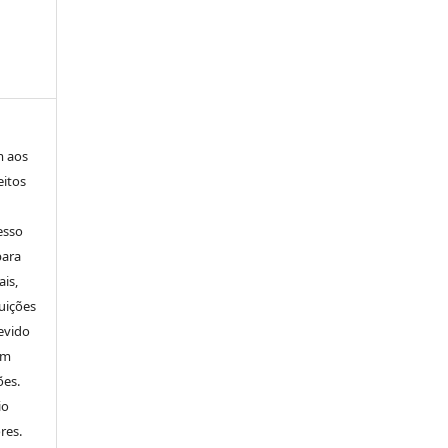
m aos
eitos
esso
para
is,
uições
evido
um
ões.
io
res.