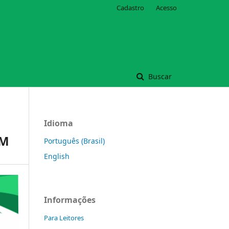
Cadastro
Acesso
Buscar
Idioma
EM
Português (Brasil)
English
Informações
Para Leitores