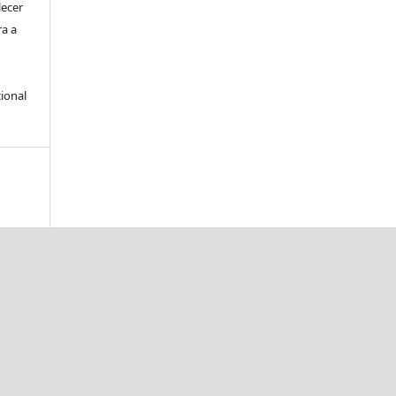
lecer
ra a
ional