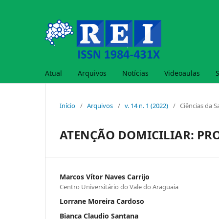
Atual
Arquivos
Notícias
Videoaulas
Início
/
Arquivos
/
v. 14 n. 1 (2022)
/
Ciências da 
ATENÇÃO DOMICILIAR: PR
Marcos Vítor Naves Carrijo
Centro Universitário do Vale do Araguaia
Lorrane Moreira Cardoso
Bianca Claudio Santana