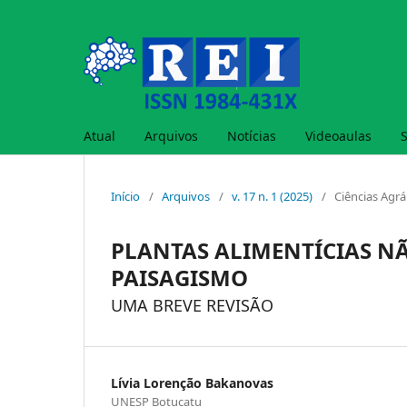
Atual
Arquivos
Notícias
Videoaulas
Início
/
Arquivos
/
v. 17 n. 1 (2025)
/
Ciências Agrá
PLANTAS ALIMENTÍCIAS N
PAISAGISMO
UMA BREVE REVISÃO
Lívia Lorenção Bakanovas
UNESP Botucatu