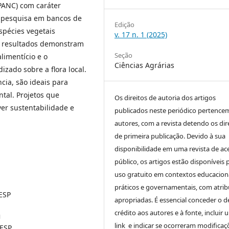
(PANC) com caráter
e pesquisa em bancos de
Edição
espécies vegetais
v. 17 n. 1 (2025)
Os resultados demonstram
Seção
limentício e o
Ciências Agrárias
zado sobre a flora local.
ncia, são ideais para
ntal. Projetos que
Os direitos de autoria dos artigos
r sustentabilidade e
publicados neste periódico pertence
autores, com a revista detendo os dir
de primeira publicação. Devido à sua
disponibilidade em uma revista de ac
público, os artigos estão disponíveis 
uso gratuito em contextos educaciona
práticos e governamentais, com atrib
ESP
apropriadas. É essencial conceder o d
crédito aos autores e à fonte, incluir 
u
link e indicar se ocorreram modificaç
NESP