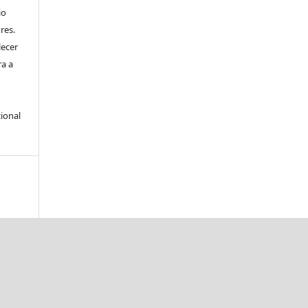
io
res.
lecer
ra a
ional