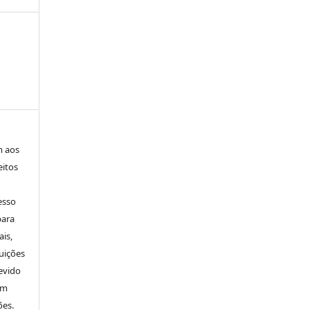
m aos
eitos
esso
para
is,
uições
evido
um
ões.