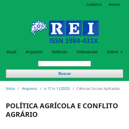
Cadastro
Acesso
Atual
Arquivos
Notícias
Videoaulas
Sobre
Buscar
Início
/
Arquivos
/
v. 17 n. 1 (2025)
/
Ciências Sociais Aplicadas
POLÍTICA AGRÍCOLA E CONFLITO
AGRÁRIO