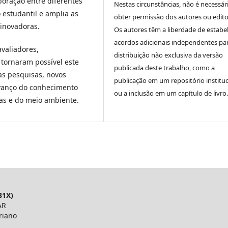
boração entre diferentes
Nestas circunstâncias, não é necessár
 estudantil e amplia as
obter permissão dos autores ou edito
 inovadoras.
Os autores têm a liberdade de estabe
acordos adicionais independentes pa
valiadores,
distribuição não exclusiva da versão
 tornaram possível este
publicada deste trabalho, como a
as pesquisas, novos
publicação em um repositório instituc
avanço do conhecimento
ou a inclusão em um capítulo de livro.
oas e do meio ambiente.
31X)
AR
riano