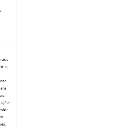
A
m aos
eitos
esso
para
is,
uições
evido
um
ões.