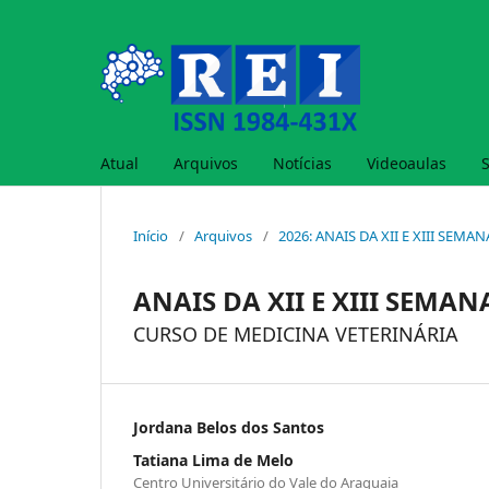
Atual
Arquivos
Notícias
Videoaulas
Início
/
Arquivos
/
2026: ANAIS DA XII E XIII SEMA
ANAIS DA XII E XIII SEMA
CURSO DE MEDICINA VETERINÁRIA
Jordana Belos dos Santos
Tatiana Lima de Melo
Centro Universitário do Vale do Araguaia