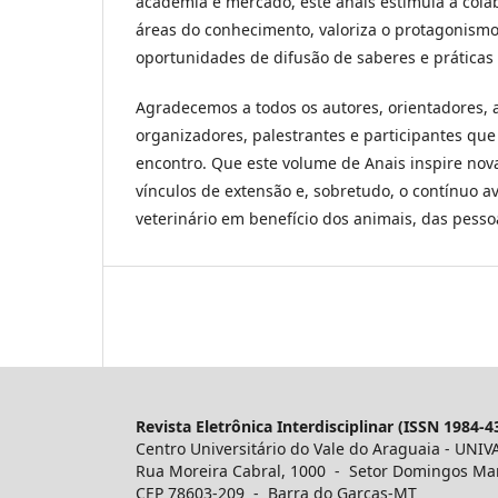
academia e mercado, este anais estimula a cola
áreas do conhecimento, valoriza o protagonismo
oportunidades de difusão de saberes e práticas
Agradecemos a todos os autores, orientadores, a
organizadores, palestrantes e participantes que
encontro. Que este volume de Anais inspire nov
vínculos de extensão e, sobretudo, o contínuo 
veter­inário em benefício dos animais, das pess
Revista Eletrônica Interdisciplinar (ISSN 1984-4
Centro Universitário do Vale do Araguaia - UNIV
Rua Moreira Cabral, 1000 - Setor Domingos Ma
CEP 78603-209 - Barra do Garças-MT