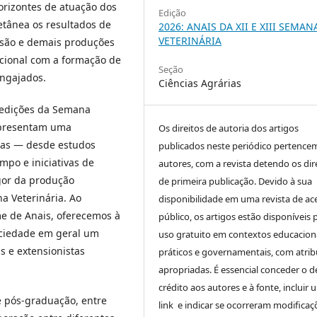
orizontes de atuação dos
Edição
etânea os resultados de
2026: ANAIS DA XII E XIII SEMAN
VETERINÁRIA
ensão e demais produções
cional com a formação de
Seção
engajados.
Ciências Agrárias
I edições da Semana
epresentam uma
Os direitos de autoria dos artigos
ias — desde estudos
publicados neste periódico pertence
mpo e iniciativas de
autores, com a revista detendo os dir
gor da produção
de primeira publicação. Devido à sua
a Veterinária. Ao
disponibilidade em uma revista de ac
e de Anais, oferecemos à
público, os artigos estão disponíveis 
ociedade em geral um
uso gratuito em contextos educaciona
s e extensionistas
práticos e governamentais, com atrib
apropriadas. É essencial conceder o d
crédito aos autores e à fonte, incluir 
e pós-graduação, entre
link e indicar se ocorreram modificaç