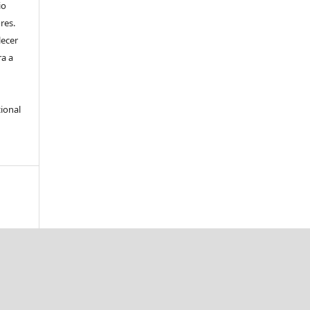
io
res.
lecer
ra a
ional