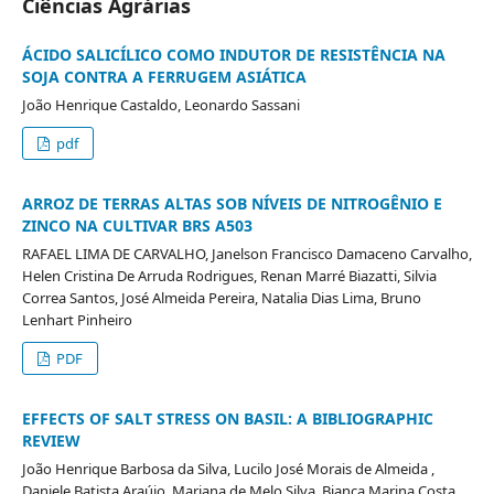
Ciências Agrárias
ÁCIDO SALICÍLICO COMO INDUTOR DE RESISTÊNCIA NA
SOJA CONTRA A FERRUGEM ASIÁTICA
João Henrique Castaldo, Leonardo Sassani
pdf
ARROZ DE TERRAS ALTAS SOB NÍVEIS DE NITROGÊNIO E
ZINCO NA CULTIVAR BRS A503
RAFAEL LIMA DE CARVALHO, Janelson Francisco Damaceno Carvalho,
Helen Cristina De Arruda Rodrigues, Renan Marré Biazatti, Silvia
Correa Santos, José Almeida Pereira, Natalia Dias Lima, Bruno
Lenhart Pinheiro
PDF
EFFECTS OF SALT STRESS ON BASIL: A BIBLIOGRAPHIC
REVIEW
João Henrique Barbosa da Silva, Lucilo José Morais de Almeida ,
Daniele Batista Araújo, Mariana de Melo Silva, Bianca Marina Costa