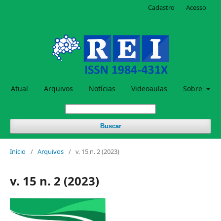
Cadastro
Acesso
Atual
Arquivos
Notícias
Videoaulas
Sobre
Buscar
Início
/
Arquivos
/
v. 15 n. 2 (2023)
v. 15 n. 2 (2023)